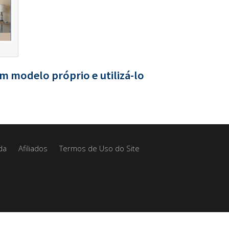
m modelo próprio e utilizá-lo
da
Afiliados
Termos de Uso do Site