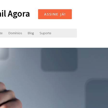
il Agora
ASSINE JÁ!
te
Domínios
Blog
Suporte