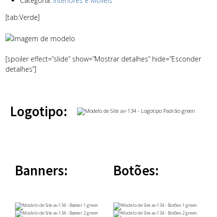
Categoria:
Interiores e Móveis
[tab:Verde]
[spoiler effect=”slide” show=”Mostrar detalhes” hide=”Esconder
detalhes”]
Logotipo:
Banners:
Botões: