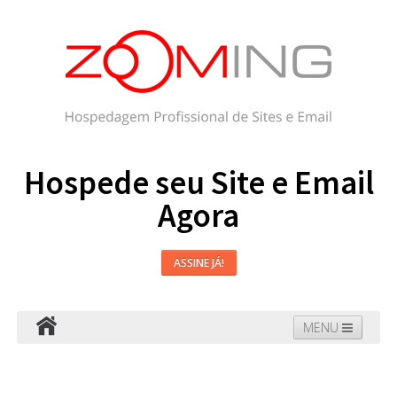
Hospede seu Site e Email
Agora
ASSINE JÁ!
MENU
Hospedagem
Email
WordPress
Faça seu Site
Domínios
Blog
Suporte