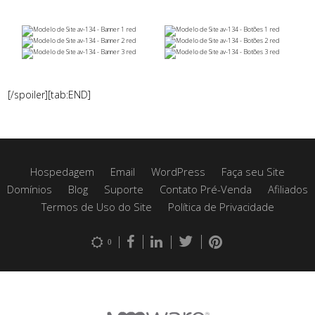
[/spoiler][tab:END]
Hospedagem
Email
WordPress
Faça seu Site
Domínios
Blog
Suporte
Contato Pré-Venda
Afiliados
Termos de Uso do Site
Política de Privacidade
0