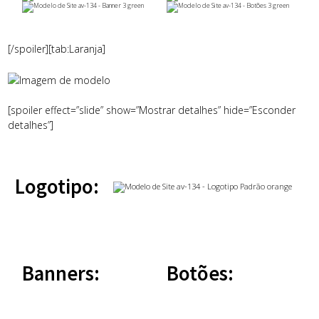
[/spoiler][tab:Laranja]
[spoiler effect=”slide” show=”Mostrar detalhes” hide=”Esconder
detalhes”]
Logotipo:
Banners:
Botões: