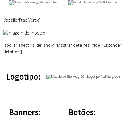
[/spoiler][tab:Verde]
[spoiler effect=”slide” show=”Mostrar detalhes” hide=”Esconder
detalhes”]
Logotipo:
Banners:
Botões: