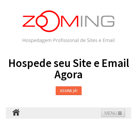
Hospede seu Site e Email
Agora
ASSINE JÁ!
MENU
Hospedagem
Email
WordPress
Faça seu Site
Domínios
Blog
Suporte