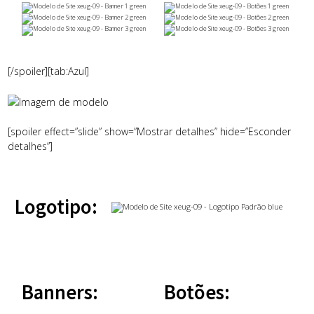
[/spoiler][tab:Azul]
[spoiler effect=”slide” show=”Mostrar detalhes” hide=”Esconder
detalhes”]
Logotipo:
Banners:
Botões: