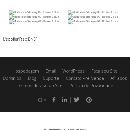
[/spoiler][tab:END]
Hospedagem
Email
WordPress
Faça seu Site
Domínios
Blog
Suporte
Contato Pré-Venda
Afiliados
Termos de Uso do Site
Política de Privacidade
0