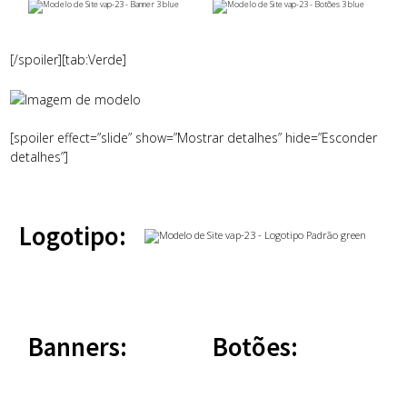
[/spoiler][tab:Verde]
[spoiler effect=”slide” show=”Mostrar detalhes” hide=”Esconder
detalhes”]
Logotipo:
Banners:
Botões: