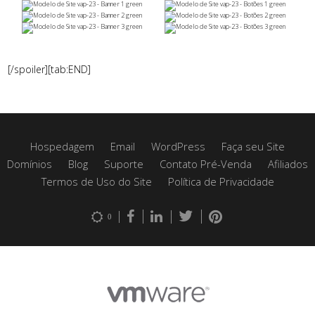
[/spoiler][tab:END]
Hospedagem
Email
WordPress
Faça seu Site
Domínios
Blog
Suporte
Contato Pré-Venda
Afiliados
Termos de Uso do Site
Política de Privacidade
0