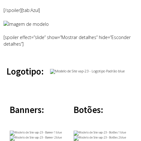
[/spoiler][tab:Azul]
[spoiler effect=”slide” show=”Mostrar detalhes” hide=”Esconder
detalhes”]
Logotipo:
Banners:
Botões: