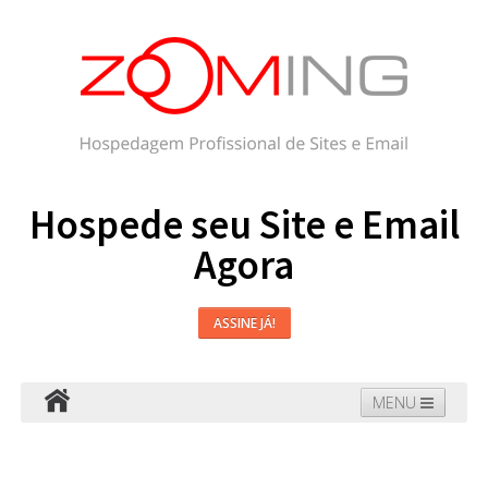
Hospede seu Site e Email
Agora
ASSINE JÁ!
MENU
Hospedagem
Email
WordPress
Faça seu Site
Domínios
Blog
Suporte